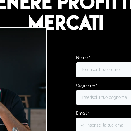
enere profitti
mercati
Nome
*
Cognome
*
Email
*