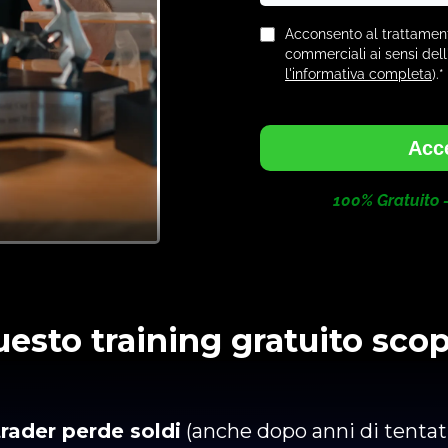
Acconsento al trattament
commerciali ai sensi del
l'informativa completa
).*
Acce
100% Gratuito -
uesto training gratuito scopr
rader perde soldi
(anche dopo anni di tentati