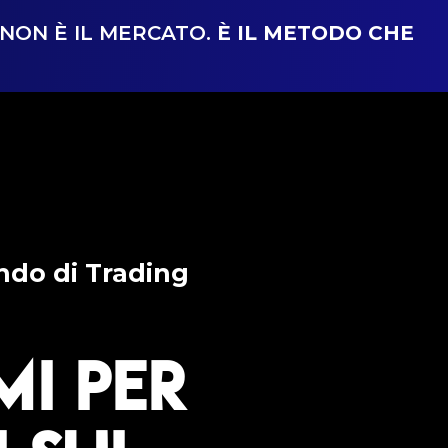
NON È IL MERCATO.
È IL METODO CHE
ndo di Trading
mi per