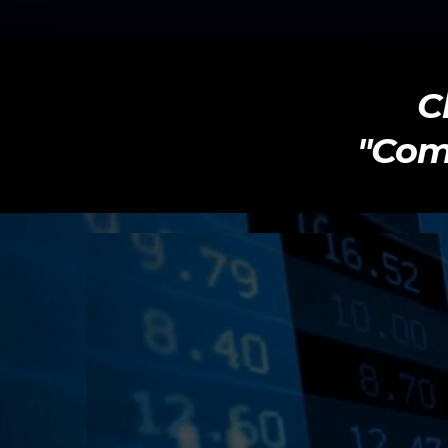
C
"Come